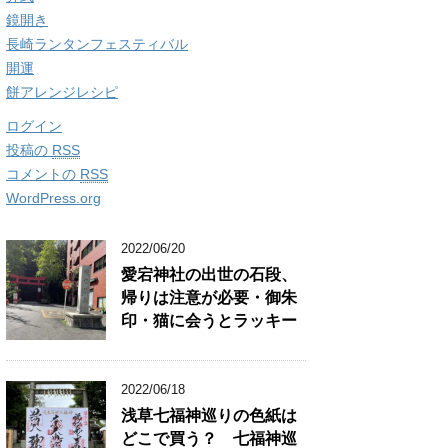
鏡開き
長崎ランタンフェスティバル
開運
餅アレンジレシピ
ログイン
投稿の
RSS
コメントの
RSS
WordPress.org
2022/06/20
愛宕神社の出世の石段、
帰りは注意が必要・御朱
印・猫に会うとラッキー
2022/06/18
浅草七福神巡りの色紙は
どこで買う？ 七福神巡