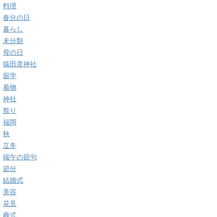
料理
春分の日
暮らし
未分類
母の日
猿田彦神社
留学
着物
神社
祭り
福岡
秋
立冬
端午の節句
節分
結婚式
美容
花見
葬式