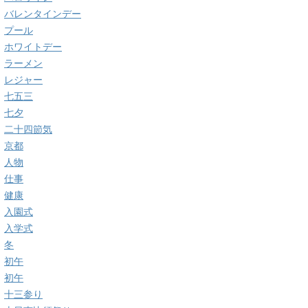
バレンタインデー
プール
ホワイトデー
ラーメン
レジャー
七五三
七夕
二十四節気
京都
人物
仕事
健康
入園式
入学式
冬
初午
初午
十三参り