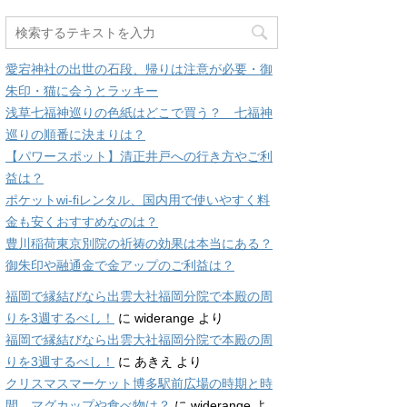
愛宕神社の出世の石段、帰りは注意が必要・御
朱印・猫に会うとラッキー
浅草七福神巡りの色紙はどこで買う？ 七福神
巡りの順番に決まりは？
【パワースポット】清正井戸への行き方やご利
益は？
ポケットwi-fiレンタル、国内用で使いやすく料
金も安くおすすめなのは？
豊川稲荷東京別院の祈祷の効果は本当にある？
御朱印や融通金で金アップのご利益は？
福岡で縁結びなら出雲大社福岡分院で本殿の周
りを3週するべし！
に
widerange
より
福岡で縁結びなら出雲大社福岡分院で本殿の周
りを3週するべし！
に
あきえ
より
クリスマスマーケット博多駅前広場の時期と時
間、マグカップや食べ物は？
に
widerange
よ