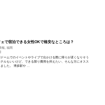
フェで宿泊できる女性OKで格安なところは？
情報
,
福岡
岡
岡ドームでのイベントやライブで出かける際に帰りが遅くなりそう
ホテルもいいけど、できる限り費用を抑えたい、そんな方にオスス
ました。 博多駅や …