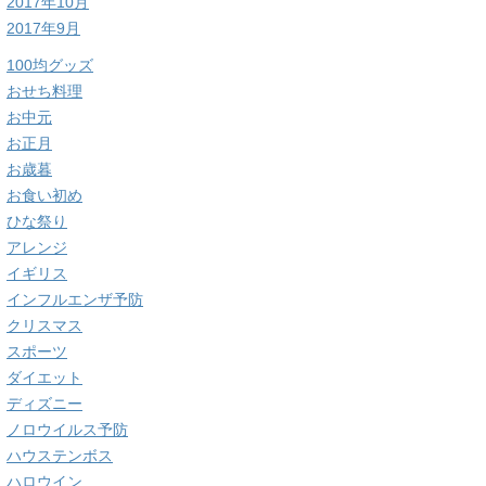
2017年10月
2017年9月
100均グッズ
おせち料理
お中元
お正月
お歳暮
お食い初め
ひな祭り
アレンジ
イギリス
インフルエンザ予防
クリスマス
スポーツ
ダイエット
ディズニー
ノロウイルス予防
ハウステンボス
ハロウイン