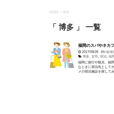
HOME
>
博多
「 博多 」 一覧
福岡のスパやネカ
2017/09/28
-
地域
博多
,
女性
,
宿泊
,
福
福岡に旅行や観光、福
なときに宿泊先として
メの宿泊施設を探してみ