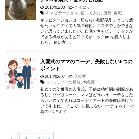
2018/02/08
-
ダイエット
キャビテーション
,
使ってみた
,
痩身
,
自宅
キャビテーションは「切らない脂肪吸引」として痩
せたい女性の間で人気の施術。エステでしかできな
いと思っていましたが、自宅でキャビテーションが
できる機械があると知ってボニックproを購入しま
した。 使い方 …
入園式のママのコーデ、失敗しない6つの
ポイント
2018/02/07
-
入園式
コーデ
,
ママの服装
,
幼稚園
初めての幼稚園の入園式、子供は幼稚園の制服があ
るし、パパはスーツ、ママはどういうコーデをした
らいいの？できればコーディネートの失敗は避けた
いですよね。 そこで、失敗しないコーディネイトの
為の6つのポイ …