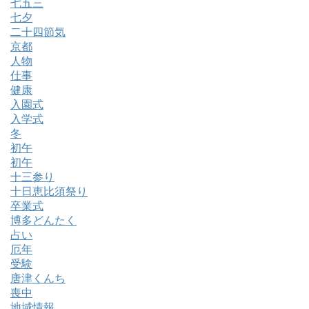
七五三
七夕
二十四節気
京都
人物
仕事
健康
入園式
入学式
冬
初午
初午
十三参り
十日恵比須祭り
卒業式
博多どんたく
占い
厄年
受験
唐津くんち
喪中
地域情報