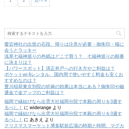
1
2
次へ »
愛宕神社の出世の石段、帰りは注意が必要・御朱印・猫に
会うとラッキー
浅草七福神巡りの色紙はどこで買う？ 七福神巡りの順番
に決まりは？
【パワースポット】清正井戸への行き方やご利益は？
ポケットwi-fiレンタル、国内用で使いやすく料金も安くお
すすめなのは？
豊川稲荷東京別院の祈祷の効果は本当にある？御朱印や融
通金で金アップのご利益は？
福岡で縁結びなら出雲大社福岡分院で本殿の周りを3週す
るべし！
に
widerange
より
福岡で縁結びなら出雲大社福岡分院で本殿の周りを3週す
るべし！
に
あきえ
より
クリスマスマーケット博多駅前広場の時期と時間、マグカ