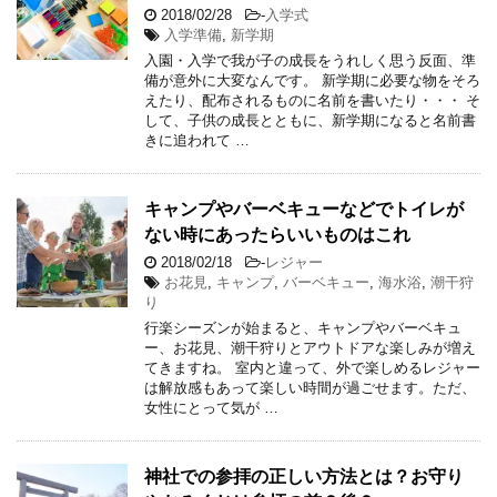
2018/02/28
-
入学式
入学準備
,
新学期
入園・入学で我が子の成長をうれしく思う反面、準
備が意外に大変なんです。 新学期に必要な物をそろ
えたり、配布されるものに名前を書いたり・・・ そ
して、子供の成長とともに、新学期になると名前書
きに追われて …
キャンプやバーベキューなどでトイレが
ない時にあったらいいものはこれ
2018/02/18
-
レジャー
お花見
,
キャンプ
,
バーベキュー
,
海水浴
,
潮干狩
り
行楽シーズンが始まると、キャンプやバーベキュ
ー、お花見、潮干狩りとアウトドアな楽しみが増え
てきますね。 室内と違って、外で楽しめるレジャー
は解放感もあって楽しい時間が過ごせます。ただ、
女性にとって気が …
神社での参拝の正しい方法とは？お守り