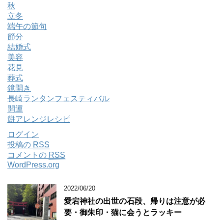
秋
立冬
端午の節句
節分
結婚式
美容
花見
葬式
鏡開き
長崎ランタンフェスティバル
開運
餅アレンジレシピ
ログイン
投稿の
RSS
コメントの
RSS
WordPress.org
2022/06/20
愛宕神社の出世の石段、帰りは注意が必
要・御朱印・猫に会うとラッキー