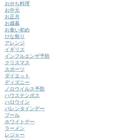
おせち料理
お中元
お正月
お歳暮
お食い初め
ひな祭り
アレンジ
イギリス
インフルエンザ予防
クリスマス
スポーツ
ダイエット
ディズニー
ノロウイルス予防
ハウステンボス
ハロウイン
バレンタインデー
プール
ホワイトデー
ラーメン
レジャー