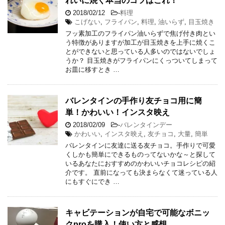
れいに焼く本当のコツはこれ！
2018/02/12
-
料理
こげない
,
フライパン
,
料理
,
油いらず
,
目玉焼き
フッ素加工のフライパン油いらずで焦げ付き肉とい
う特徴がありますが加工が目玉焼きを上手に焼くこ
とができないと思っている人多いのではないでしょ
うか？ 目玉焼きがフライパンにくっついてしまって
お皿に移すとき …
バレンタインの手作り友チョコ用に簡
単！かわいい！インスタ映え
2018/02/09
-
バレンタインデー
かわいい
,
インスタ映え
,
友チョコ
,
大量
,
簡単
バレンタインに友達に送る友チョコ。手作りで可愛
くしかも簡単にできるものってないかな～と探して
いるあなたにおすすめのかわいいチョコレシピの紹
介です。 直前になっても決まらなくて迷っている人
にもすぐにでき …
キャビテーションが自宅で可能なボニッ
クproを購入！使い方と感想