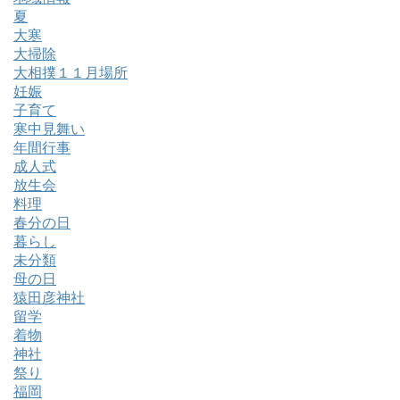
夏
大寒
大掃除
大相撲１１月場所
妊娠
子育て
寒中見舞い
年間行事
成人式
放生会
料理
春分の日
暮らし
未分類
母の日
猿田彦神社
留学
着物
神社
祭り
福岡