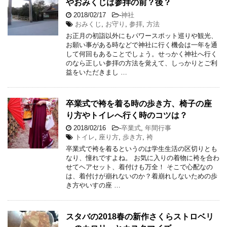
やおみくじは参拝の前？後？
2018/02/17
-
神社
おみくじ
,
お守り
,
参拝
,
方法
お正月の初詣以外にもパワースポット巡りや観光、
お願い事がある時などで神社に行く機会は一年を通
して何回もあることでしょう。せっかく神社へ行く
のなら正しい参拝の方法を覚えて、しっかりとご利
益をいただきまし …
卒業式で袴を着る時の歩き方、椅子の座
り方やトイレへ行く時のコツは？
2018/02/16
-
卒業式
,
年間行事
トイレ
,
座り方
,
歩き方
,
袴
卒業式で袴を着るというのは学生生活の区切りとも
なり、憧れですよね。 お気に入りの着物に袴を合わ
せてヘアセット、着付けも万全！ そこで心配なの
は、着付けが崩れないのか？着崩れしないための歩
き方やいすの座 …
スタバの2018春の新作さくらストロベリ