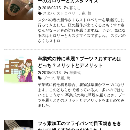
ーのカロリーとカスタマイズ
2018/02/15
-
暮らし
スタバ
,
ストロベリー
,
春
,
桜
スタバの春の新作さくらストロベリーを早速試しに
行ってきました。桜の新作が出てくるともうすぐ春
なんだな～と春の訪れを感じますね。 ただ、気にな
るのはカロリーとカスタマイズですよね。 スタバの
さくらストロ …
卒業式の袴に草履？ブーツ？おすすめは
どっち？メリットとデメリット
2018/02/13
-
卒業式
ブーツ
,
草履
,
袴
卒業式に袴を着る場合、履物は草履かブーツになり
ます。このどちらかで迷っている人、多いのではな
いでしょうか？ 卒業式の袴に草履を履くとき、ブー
ツを履くときのメリットとデメリットをまとめてみ
ました。
フッ素加工のフライパンで目玉焼きをき