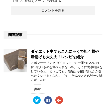
新しい投稿をメールで受け取る
関連記事
ダイエット中でもこんにゃくで担々麺や
唐揚げも大丈夫！レシピを紹介
スポンサーリンク ダイエット中に一番つらいのは、
食べたいものを食べられない事。 とくに食事制限を
していると、どうしても、麺類とか揚げ物とかが食
べたくなりますよね。 でも、そんなときの強ーい味
方がこんに …
共有:
ク
F
ク
リ
a
リ
ッ
c
ッ