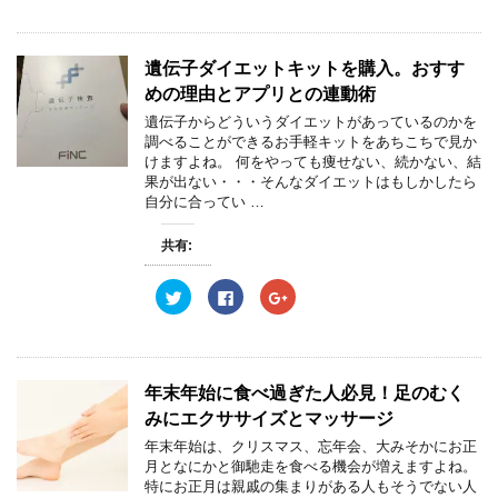
ク
e
ク
し
b
し
て
o
て
T
o
G
w
k
o
遺伝子ダイエットキットを購入。おすす
i
で
o
t
共
g
めの理由とアプリとの連動術
t
有
l
e
す
e
遺伝子からどういうダイエットがあっているのかを
r
る
+
調べることができるお手軽キットをあちこちで見か
で
に
で
共
は
共
けますよね。 何をやっても痩せない、続かない、結
有
ク
有
果が出ない・・・そんなダイエットはもしかしたら
(
リ
(
新
ッ
新
自分に合ってい …
し
ク
し
い
し
い
ウ
て
ウ
共有:
ィ
く
ィ
ン
だ
ン
ド
さ
ド
ウ
い
ウ
ク
F
ク
で
(
で
リ
a
リ
開
新
開
ッ
c
ッ
き
し
き
ク
e
ク
ま
い
ま
し
b
し
す
ウ
す
て
o
て
)
ィ
)
T
o
G
ン
w
k
o
年末年始に食べ過ぎた人必見！足のむく
ド
i
で
o
ウ
t
共
g
みにエクササイズとマッサージ
で
t
有
l
開
e
す
e
年末年始は、クリスマス、忘年会、大みそかにお正
き
r
る
+
ま
月となにかと御馳走を食べる機会が増えますよね。
で
に
で
す
共
は
共
特にお正月は親戚の集まりがある人もそうでない人
)
有
ク
有