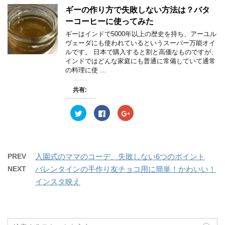
T
o
G
す
ウ
す
w
k
o
ギーの作り方で失敗しない方法は？バタ
)
ィ
)
i
で
o
ン
t
共
g
ーコーヒーに使ってみた
ド
t
有
l
ウ
e
す
e
ギーはインドで5000年以上の歴史を持ち、アーユル
で
r
る
+
開
ヴェーダにも使われているというスーパー万能オイ
で
に
で
き
共
は
共
ルです。 日本で購入すると割と高価なものですが、
ま
有
ク
有
す
インドではどんな家庭にも普通に常備していて通常
(
リ
(
)
新
ッ
新
の料理に使 …
し
ク
し
い
し
い
ウ
て
ウ
共有:
ィ
く
ィ
ン
だ
ン
ド
さ
ド
ウ
い
ウ
ク
F
ク
で
(
で
リ
a
リ
開
新
開
ッ
c
ッ
き
し
き
ク
e
ク
ま
い
ま
し
b
し
す
ウ
す
て
o
て
)
ィ
)
T
o
G
ン
w
k
o
PREV
入園式のママのコーデ、失敗しない6つのポイント
ド
i
で
o
ウ
t
共
g
NEXT
バレンタインの手作り友チョコ用に簡単！かわいい！
で
t
有
l
開
e
す
e
インスタ映え
き
r
る
+
ま
で
に
で
す
共
は
共
)
有
ク
有
(
リ
(
新
ッ
新
し
ク
し