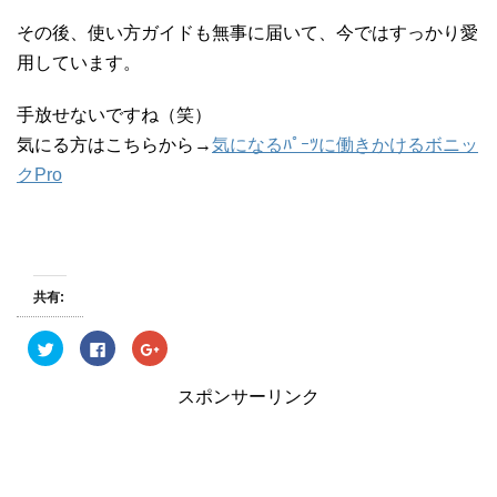
その後、使い方ガイドも無事に届いて、今ではすっかり愛
用しています。
手放せないですね（笑）
気にる方はこちらから→
気になるﾊﾟｰﾂに働きかけるボニッ
クPro
共有:
ク
F
ク
リ
a
リ
ッ
c
ッ
ク
e
ク
スポンサーリンク
し
b
し
て
o
て
T
o
G
w
k
o
i
で
o
t
共
g
t
有
l
e
す
e