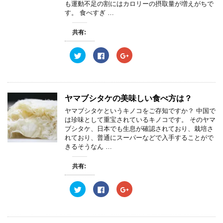
も運動不足の割にはカロリーの摂取量が増えがちで
(
リ
(
新
ッ
新
す。 食べすぎ …
し
ク
し
い
し
い
ウ
て
ウ
共有:
ィ
く
ィ
ン
だ
ン
ド
さ
ド
ウ
い
ウ
ク
F
ク
で
(
で
リ
a
リ
開
新
開
ッ
c
ッ
き
し
き
ク
e
ク
ま
い
ま
し
b
し
す
ウ
す
て
o
て
)
ィ
)
T
o
G
ン
w
k
o
ヤマブシタケの美味しい食べ方は？
ド
i
で
o
ウ
t
共
g
ヤマブシタケというキノコをご存知ですか？ 中国で
で
t
有
l
開
e
す
e
は珍味として重宝されているキノコです。 そのヤマ
き
r
る
+
ブシタケ、日本でも生息が確認されており、栽培さ
ま
で
に
で
す
共
は
共
れており、普通にスーパーなどで入手することがで
)
有
ク
有
きるそうなん …
(
リ
(
新
ッ
新
し
ク
し
共有:
い
し
い
ウ
て
ウ
ィ
く
ィ
ン
だ
ン
ク
F
ク
ド
さ
ド
リ
a
リ
ウ
い
ウ
ッ
c
ッ
で
(
で
ク
e
ク
開
新
開
し
b
し
き
し
き
て
o
て
ま
い
ま