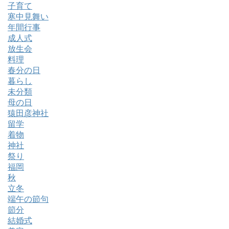
子育て
寒中見舞い
年間行事
成人式
放生会
料理
春分の日
暮らし
未分類
母の日
猿田彦神社
留学
着物
神社
祭り
福岡
秋
立冬
端午の節句
節分
結婚式