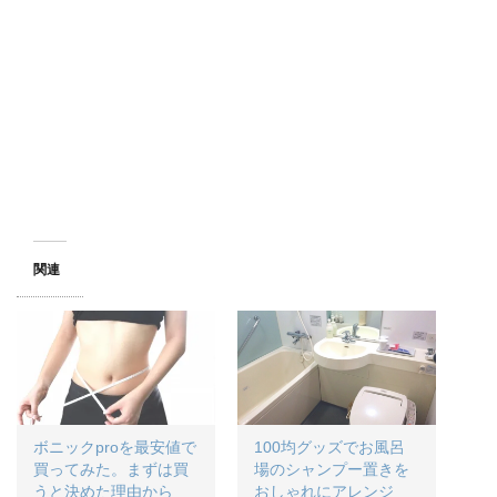
r
る
+
で
に
で
共
は
共
有
ク
有
(
リ
(
新
ッ
新
し
ク
し
い
し
い
ウ
て
ウ
ィ
く
ィ
ン
だ
ン
ド
さ
ド
ウ
い
ウ
で
(
で
開
新
開
き
し
き
ま
い
ま
す
ウ
す
)
ィ
)
ン
関連
ド
ウ
で
開
き
ま
す
)
ボニックproを最安値で
100均グッズでお風呂
買ってみた。まずは買
場のシャンプー置きを
うと決めた理由から
おしゃれにアレンジ