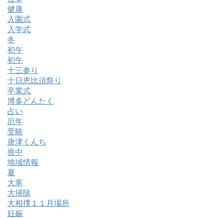
健康
入園式
入学式
冬
初午
初午
十三参り
十日恵比須祭り
卒業式
博多どんたく
占い
厄年
受験
唐津くんち
喪中
地域情報
夏
大寒
大掃除
大相撲１１月場所
妊娠