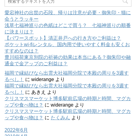
い
し
い
ウ
て
ウ
ィ
く
ィ
ン
だ
ン
愛宕神社の出世の石段、帰りは注意が必要・御朱印・猫に
ド
さ
ド
会うとラッキー
ウ
い
ウ
で
(
で
浅草七福神巡りの色紙はどこで買う？ 七福神巡りの順番
開
新
開
き
し
き
に決まりは？
ま
い
ま
す
ウ
す
【パワースポット】清正井戸への行き方やご利益は？
)
ィ
)
ポケットwi-fiレンタル、国内用で使いやすく料金も安くお
ン
ド
すすめなのは？
ウ
で
豊川稲荷東京別院の祈祷の効果は本当にある？御朱印や融
開
き
通金で金アップのご利益は？
ま
す
福岡で縁結びなら出雲大社福岡分院で本殿の周りを3週す
)
るべし！
に
widerange
より
福岡で縁結びなら出雲大社福岡分院で本殿の周りを3週す
るべし！
に
あきえ
より
クリスマスマーケット博多駅前広場の時期と時間、マグカ
ップや食べ物は？
に
widerange
より
クリスマスマーケット博多駅前広場の時期と時間、マグカ
ップや食べ物は？
に
たくみん
より
2022年6月