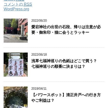
コメントの
RSS
WordPress.org
2022/06/20
愛宕神社の出世の石段、帰りは注意が必
要・御朱印・猫に会うとラッキー
2022/06/18
浅草七福神巡りの色紙はどこで買う？
七福神巡りの順番に決まりは？
2019/04/11
【パワースポット】清正井戸への行き方
やご利益は？