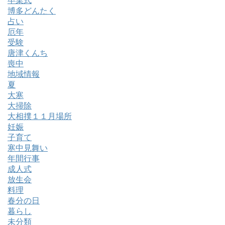
卒業式
博多どんたく
占い
厄年
受験
唐津くんち
喪中
地域情報
夏
大寒
大掃除
大相撲１１月場所
妊娠
子育て
寒中見舞い
年間行事
成人式
放生会
料理
春分の日
暮らし
未分類