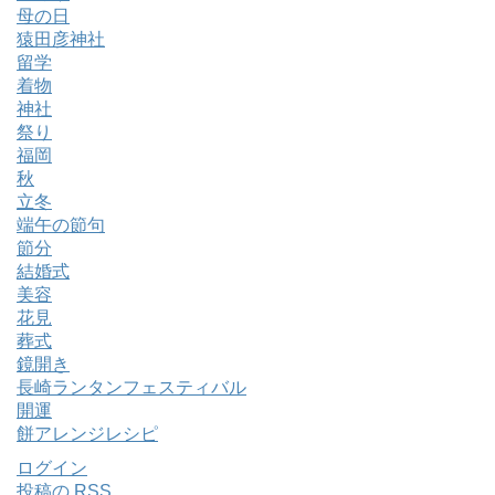
母の日
猿田彦神社
留学
着物
神社
祭り
福岡
秋
立冬
端午の節句
節分
結婚式
美容
花見
葬式
鏡開き
長崎ランタンフェスティバル
開運
餅アレンジレシピ
ログイン
投稿の
RSS