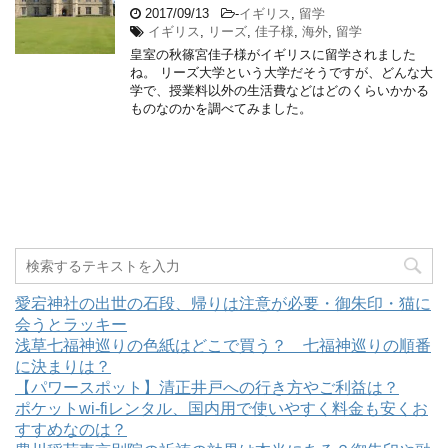
2017/09/13
-
イギリス
,
留学
イギリス
,
リーズ
,
佳子様
,
海外
,
留学
皇室の秋篠宮佳子様がイギリスに留学されました
ね。 リーズ大学という大学だそうですが、どんな大
学で、授業料以外の生活費などはどのくらいかかる
ものなのかを調べてみました。
愛宕神社の出世の石段、帰りは注意が必要・御朱印・猫に
会うとラッキー
浅草七福神巡りの色紙はどこで買う？ 七福神巡りの順番
に決まりは？
【パワースポット】清正井戸への行き方やご利益は？
ポケットwi-fiレンタル、国内用で使いやすく料金も安くお
すすめなのは？