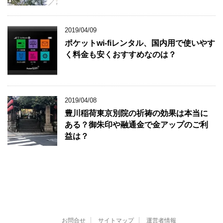
2019/04/09
ポケットwi-fiレンタル、国内用で使いやす
く料金も安くおすすめなのは？
2019/04/08
豊川稲荷東京別院の祈祷の効果は本当に
ある？御朱印や融通金で金アップのご利
益は？
お問合せ
サイトマップ
運営者情報