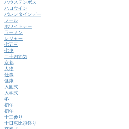
ハウステンボス
ハロウイン
バレンタインデー
プール
ホワイトデー
ラーメン
レジャー
七五三
七夕
二十四節気
京都
人物
仕事
健康
入園式
入学式
冬
初午
初午
十三参り
十日恵比須祭り