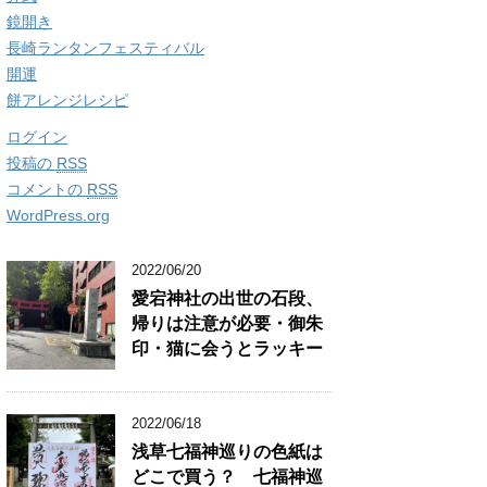
鏡開き
長崎ランタンフェスティバル
開運
餅アレンジレシピ
ログイン
投稿の
RSS
コメントの
RSS
WordPress.org
2022/06/20
愛宕神社の出世の石段、
帰りは注意が必要・御朱
印・猫に会うとラッキー
2022/06/18
浅草七福神巡りの色紙は
どこで買う？ 七福神巡