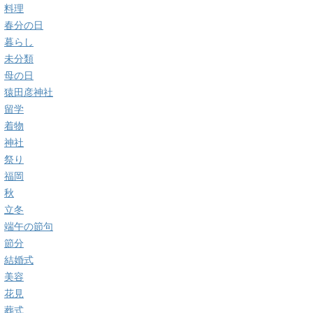
料理
春分の日
暮らし
未分類
母の日
猿田彦神社
留学
着物
神社
祭り
福岡
秋
立冬
端午の節句
節分
結婚式
美容
花見
葬式