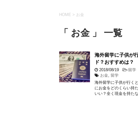
HOME
>
お金
「 お金 」 一覧
海外留学に子供が
ド？おすすめは？
2018/08/19
-
留学
お金
,
留学
海外留学に子供が行く
にお金をどのくらい持
いい？全く現金を持たな