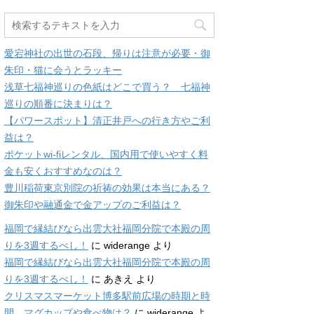
愛宕神社の出世の石段、帰りは注意が必要・御
朱印・猫に会うとラッキー
浅草七福神巡りの色紙はどこで買う？ 七福神
巡りの順番に決まりは？
【パワースポット】清正井戸への行き方やご利
益は？
ポケットwi-fiレンタル、国内用で使いやすく料
金も安くおすすめなのは？
豊川稲荷東京別院の祈祷の効果は本当にある？
御朱印や融通金で金アップのご利益は？
福岡で縁結びなら出雲大社福岡分院で本殿の周
りを3週するべし！
に
widerange
より
福岡で縁結びなら出雲大社福岡分院で本殿の周
りを3週するべし！
に
あきえ
より
クリスマスマーケット博多駅前広場の時期と時
間、マグカップや食べ物は？
に
widerange
よ