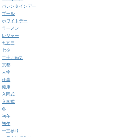
バレンタインデー
プール
ホワイトデー
ラーメン
レジャー
七五三
七夕
二十四節気
京都
人物
仕事
健康
入園式
入学式
冬
初午
初午
十三参り