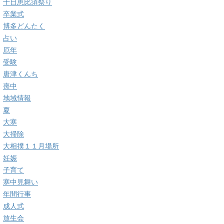
十日恵比須祭り
卒業式
博多どんたく
占い
厄年
受験
唐津くんち
喪中
地域情報
夏
大寒
大掃除
大相撲１１月場所
妊娠
子育て
寒中見舞い
年間行事
成人式
放生会