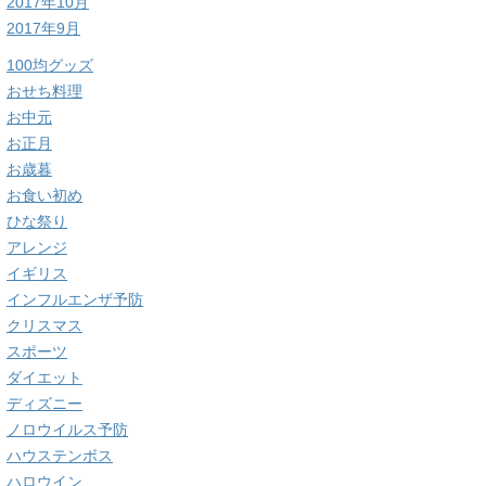
2017年10月
2017年9月
100均グッズ
おせち料理
お中元
お正月
お歳暮
お食い初め
ひな祭り
アレンジ
イギリス
インフルエンザ予防
クリスマス
スポーツ
ダイエット
ディズニー
ノロウイルス予防
ハウステンボス
ハロウイン