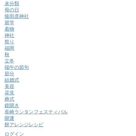
未分類
母の日
猿田彦神社
留学
着物
神社
祭り
福岡
秋
立冬
端午の節句
節分
結婚式
美容
花見
葬式
鏡開き
長崎ランタンフェスティバル
開運
餅アレンジレシピ
ログイン