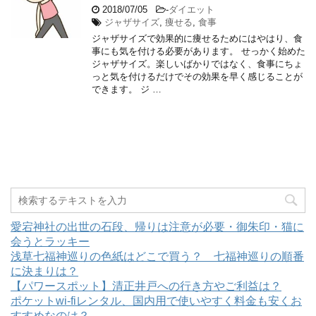
2018/07/05
-
ダイエット
ジャザサイズ
,
痩せる
,
食事
ジャザサイズで効果的に痩せるためにはやはり、食
事にも気を付ける必要があります。 せっかく始めた
ジャザサイズ。楽しいばかりではなく、食事にちょ
っと気を付けるだけでその効果を早く感じることが
できます。 ジ …
愛宕神社の出世の石段、帰りは注意が必要・御朱印・猫に
会うとラッキー
浅草七福神巡りの色紙はどこで買う？ 七福神巡りの順番
に決まりは？
【パワースポット】清正井戸への行き方やご利益は？
ポケットwi-fiレンタル、国内用で使いやすく料金も安くお
すすめなのは？