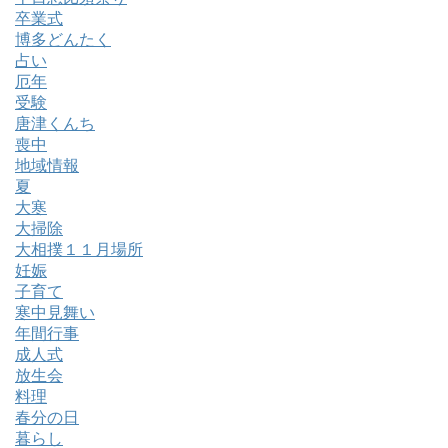
卒業式
博多どんたく
占い
厄年
受験
唐津くんち
喪中
地域情報
夏
大寒
大掃除
大相撲１１月場所
妊娠
子育て
寒中見舞い
年間行事
成人式
放生会
料理
春分の日
暮らし