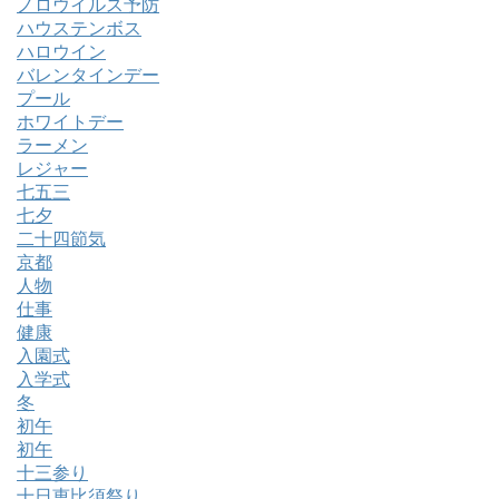
ノロウイルス予防
ハウステンボス
ハロウイン
バレンタインデー
プール
ホワイトデー
ラーメン
レジャー
七五三
七夕
二十四節気
京都
人物
仕事
健康
入園式
入学式
冬
初午
初午
十三参り
十日恵比須祭り