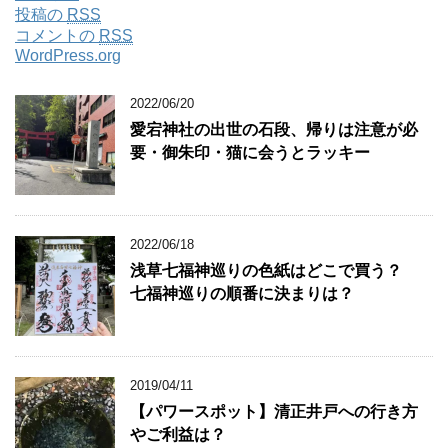
投稿の
RSS
コメントの
RSS
WordPress.org
2022/06/20
愛宕神社の出世の石段、帰りは注意が必
要・御朱印・猫に会うとラッキー
2022/06/18
浅草七福神巡りの色紙はどこで買う？
七福神巡りの順番に決まりは？
2019/04/11
【パワースポット】清正井戸への行き方
やご利益は？