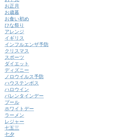
お正月
お歳暮
お食い初め
ひな祭り
アレンジ
イギリス
インフルエンザ予防
クリスマス
スポーツ
ダイエット
ディズニー
ノロウイルス予防
ハウステンボス
ハロウイン
バレンタインデー
プール
ホワイトデー
ラーメン
レジャー
七五三
七夕