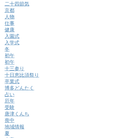
二十四節気
京都
人物
仕事
健康
入園式
入学式
冬
初午
初午
十三参り
十日恵比須祭り
卒業式
博多どんたく
占い
厄年
受験
唐津くんち
喪中
地域情報
夏