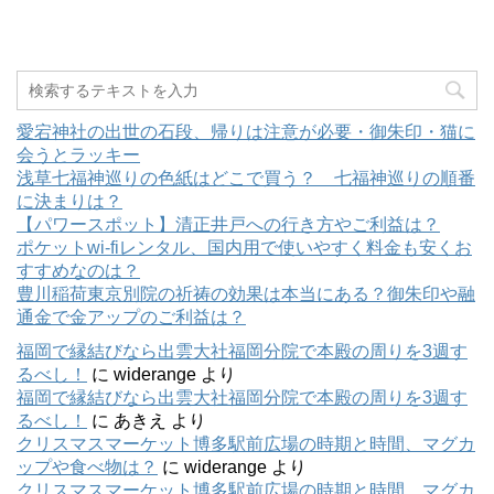
愛宕神社の出世の石段、帰りは注意が必要・御朱印・猫に
会うとラッキー
浅草七福神巡りの色紙はどこで買う？ 七福神巡りの順番
に決まりは？
【パワースポット】清正井戸への行き方やご利益は？
ポケットwi-fiレンタル、国内用で使いやすく料金も安くお
すすめなのは？
豊川稲荷東京別院の祈祷の効果は本当にある？御朱印や融
通金で金アップのご利益は？
福岡で縁結びなら出雲大社福岡分院で本殿の周りを3週す
るべし！
に
widerange
より
福岡で縁結びなら出雲大社福岡分院で本殿の周りを3週す
るべし！
に
あきえ
より
クリスマスマーケット博多駅前広場の時期と時間、マグカ
ップや食べ物は？
に
widerange
より
クリスマスマーケット博多駅前広場の時期と時間、マグカ