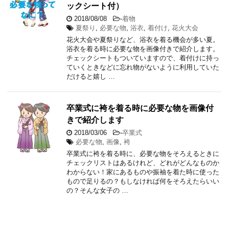
ックシート付）
2018/08/08
-
着物
夏祭り
,
必要な物
,
浴衣
,
着付け
,
花火大会
花火大会や夏祭りなど、浴衣を着る機会が多い夏。
浴衣を着る時に必要な物を画像付きで紹介します。
チェックシートもついていますので、着付けに持っ
ていくときなどに忘れ物がないように利用していた
だけると嬉し …
卒業式に袴を着る時に必要な物を画像付
きで紹介します
2018/03/06
-
卒業式
必要な物
,
画像
,
袴
卒業式に袴を着る時に、必要な物をそろえるときに
チェックリストはあるけれど、どれがどんなものか
わからない！家にあるものや振袖を着た時に使った
もので足りるの？もしなければ何をそろえたらいい
の？そんな女子の …