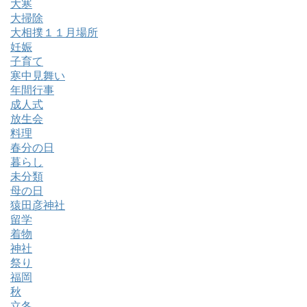
大寒
大掃除
大相撲１１月場所
妊娠
子育て
寒中見舞い
年間行事
成人式
放生会
料理
春分の日
暮らし
未分類
母の日
猿田彦神社
留学
着物
神社
祭り
福岡
秋
立冬