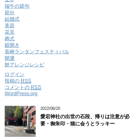
端午の節句
節分
結婚式
美容
花見
葬式
鏡開き
長崎ランタンフェスティバル
開運
餅アレンジレシピ
ログイン
投稿の
RSS
コメントの
RSS
WordPress.org
2022/06/20
愛宕神社の出世の石段、帰りは注意が必
要・御朱印・猫に会うとラッキー