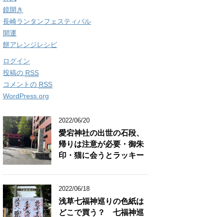
鏡開き
長崎ランタンフェスティバル
開運
餅アレンジレシピ
ログイン
投稿の
RSS
コメントの
RSS
WordPress.org
2022/06/20
愛宕神社の出世の石段、
帰りは注意が必要・御朱
印・猫に会うとラッキー
2022/06/18
浅草七福神巡りの色紙は
どこで買う？ 七福神巡