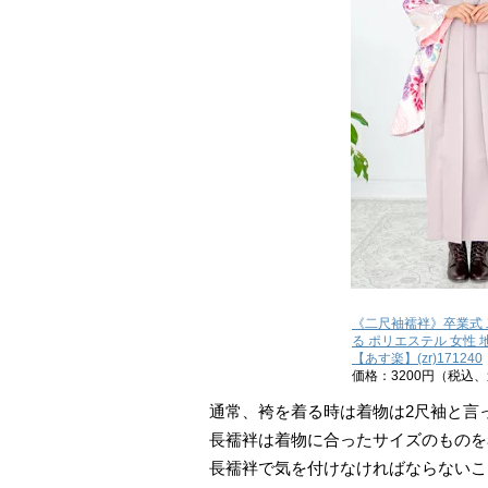
《二尺袖襦袢》卒業式 
る ポリエステル 女性 地
【あす楽】(zr)171240
価格：3200円（税込
通常、袴を着る時は着物は2尺袖と言
長襦袢は着物に合ったサイズのものを
長襦袢で気を付けなければならないこ