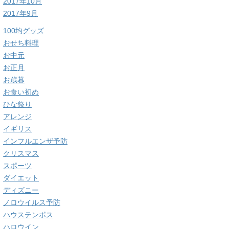
2017年10月
2017年9月
100均グッズ
おせち料理
お中元
お正月
お歳暮
お食い初め
ひな祭り
アレンジ
イギリス
インフルエンザ予防
クリスマス
スポーツ
ダイエット
ディズニー
ノロウイルス予防
ハウステンボス
ハロウイン