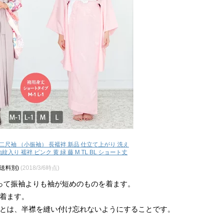
二尺袖 （小振袖） 長襦袢 新品 仕立て上がり 洗え
紋入り 襦袢 ピンク 黄 緑 藤 M TL BL ショート丈
、送料別)
(2018/3/6時点)
って振袖よりも袖が短めのものを着ます。
着ます。
とは、半襟を縫い付け忘れないようにすることです。