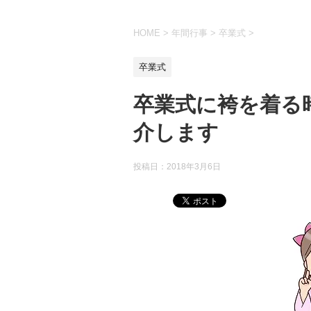
HOME
>
年間行事
>
卒業式
>
卒業式
卒業式に袴を着る
介します
投稿日：2018年3月6日