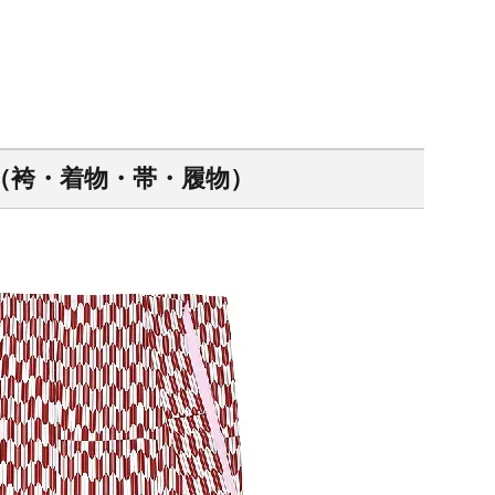
（袴・着物・帯・履物）