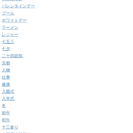
バレンタインデー
プール
ホワイトデー
ラーメン
レジャー
七五三
七夕
二十四節気
京都
人物
仕事
健康
入園式
入学式
冬
初午
初午
十三参り