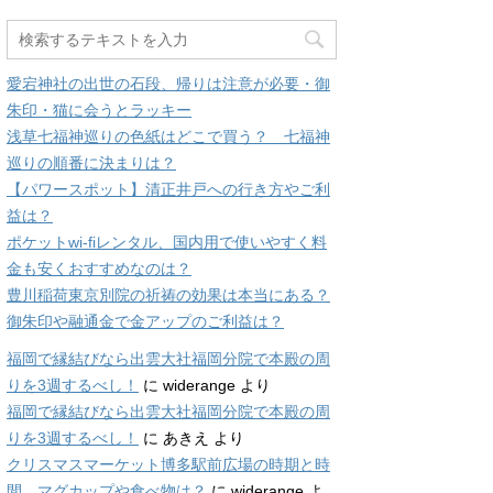
愛宕神社の出世の石段、帰りは注意が必要・御
朱印・猫に会うとラッキー
浅草七福神巡りの色紙はどこで買う？ 七福神
巡りの順番に決まりは？
【パワースポット】清正井戸への行き方やご利
益は？
ポケットwi-fiレンタル、国内用で使いやすく料
金も安くおすすめなのは？
豊川稲荷東京別院の祈祷の効果は本当にある？
御朱印や融通金で金アップのご利益は？
福岡で縁結びなら出雲大社福岡分院で本殿の周
りを3週するべし！
に
widerange
より
福岡で縁結びなら出雲大社福岡分院で本殿の周
りを3週するべし！
に
あきえ
より
クリスマスマーケット博多駅前広場の時期と時
間、マグカップや食べ物は？
に
widerange
よ