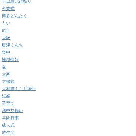
十日恵比須祭り
卒業式
博多どんたく
占い
厄年
受験
唐津くんち
喪中
地域情報
夏
大寒
大掃除
大相撲１１月場所
妊娠
子育て
寒中見舞い
年間行事
成人式
放生会