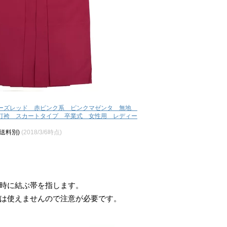
ーズレッド 赤ピンク系 ピンクマゼンタ 無地
灯袴 スカートタイプ 卒業式 女性用 レディー
、送料別)
(2018/3/6時点)
時に結ぶ帯を指します。
は使えませんので注意が必要です。