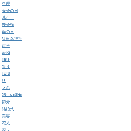
料理
春分の日
暮らし
未分類
母の日
猿田彦神社
留学
着物
神社
祭り
福岡
秋
立冬
端午の節句
節分
結婚式
美容
花見
葬式