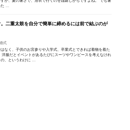
すが、夏の暑さで、浴衣で行くのを躊躇しがちですよね。 でも暑
た …
け。二重太鼓を自分で簡単に締めるには前で結ぶのが
婚式
ではなく、子供のお宮参りや入学式、卒業式とできれば着物を着た
 洋服だとイベントがあるたびにスーツやワンピースを考えなけれ
の、というわけに …