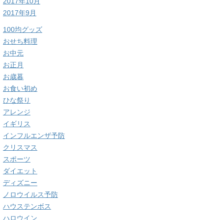
2017年10月
2017年9月
100均グッズ
おせち料理
お中元
お正月
お歳暮
お食い初め
ひな祭り
アレンジ
イギリス
インフルエンザ予防
クリスマス
スポーツ
ダイエット
ディズニー
ノロウイルス予防
ハウステンボス
ハロウイン