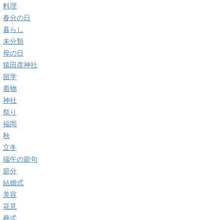
料理
春分の日
暮らし
未分類
母の日
猿田彦神社
留学
着物
神社
祭り
福岡
秋
立冬
端午の節句
節分
結婚式
美容
花見
葬式