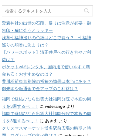
愛宕神社の出世の石段、帰りは注意が必要・御
朱印・猫に会うとラッキー
浅草七福神巡りの色紙はどこで買う？ 七福神
巡りの順番に決まりは？
【パワースポット】清正井戸への行き方やご利
益は？
ポケットwi-fiレンタル、国内用で使いやすく料
金も安くおすすめなのは？
豊川稲荷東京別院の祈祷の効果は本当にある？
御朱印や融通金で金アップのご利益は？
福岡で縁結びなら出雲大社福岡分院で本殿の周
りを3週するべし！
に
widerange
より
福岡で縁結びなら出雲大社福岡分院で本殿の周
りを3週するべし！
に
あきえ
より
クリスマスマーケット博多駅前広場の時期と時
間、マグカップや食べ物は？
に
widerange
よ