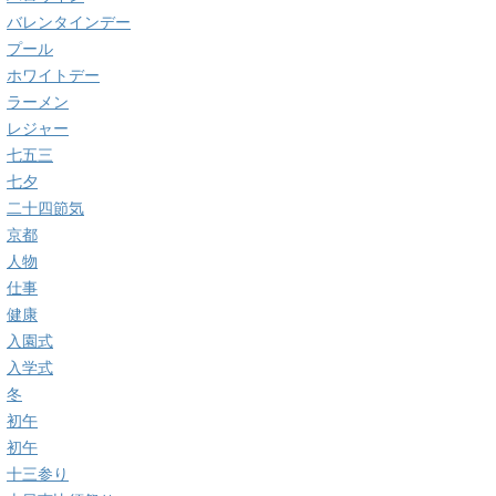
バレンタインデー
プール
ホワイトデー
ラーメン
レジャー
七五三
七夕
二十四節気
京都
人物
仕事
健康
入園式
入学式
冬
初午
初午
十三参り