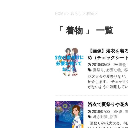
HOME
>
暮らし
>
着物
>
「 着物 」 一覧
【画像】浴衣を着
め（チェックシー
2018/08/08
-
着物
夏祭り
,
必要な物
,
浴
花火大会や夏祭りなど、
紹介します。 チェック
がないように利用してい
浴衣で夏祭りや花
2018/07/22
-
夏
,
暑さ対策
,
浴衣
夏祭りや花火大会、何