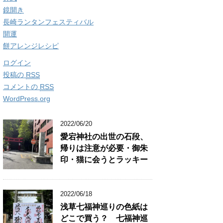
鏡開き
長崎ランタンフェスティバル
開運
餅アレンジレシピ
ログイン
投稿の
RSS
コメントの
RSS
WordPress.org
2022/06/20
愛宕神社の出世の石段、
帰りは注意が必要・御朱
印・猫に会うとラッキー
2022/06/18
浅草七福神巡りの色紙は
どこで買う？ 七福神巡