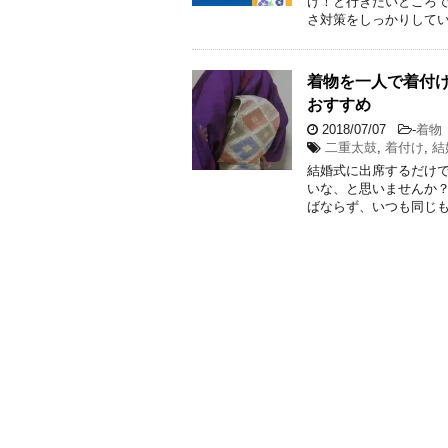
け！と行きたいところで
さ対策をしっかりしてい
着物を一人で着付
おすすめ
2018/07/07
-
着物
二重太鼓
,
着付け
,
結
結婚式に出席するだけ
いな、と思いませんか？
ばならず、いつも同じも