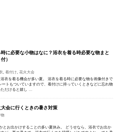
る時に必要な小物はなに？浴衣を着る時必要な物まと
ト付）
衣
,
着付け
,
花火大会
浴衣を着る機会が多い夏。 浴衣を着る時に必要な物を画像付きで
シートもついていますので、着付けに持っていくときなどに忘れ物
ただけると嬉し …
火大会に行くときの暑さ対策
着物
かとお出かけすることの多い夏休み。 どうせなら、浴衣でお出か