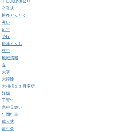
十日恵比須祭り
卒業式
博多どんたく
占い
厄年
受験
唐津くんち
喪中
地域情報
夏
大寒
大掃除
大相撲１１月場所
妊娠
子育て
寒中見舞い
年間行事
成人式
放生会