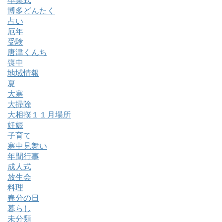
卒業式
博多どんたく
占い
厄年
受験
唐津くんち
喪中
地域情報
夏
大寒
大掃除
大相撲１１月場所
妊娠
子育て
寒中見舞い
年間行事
成人式
放生会
料理
春分の日
暮らし
未分類