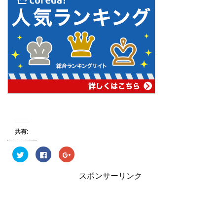
共有:
ク
F
ク
リ
a
リ
ッ
c
ッ
ク
e
ク
スポンサーリンク
し
b
し
て
o
て
T
o
G
w
k
o
i
で
o
t
共
g
t
有
l
e
す
e