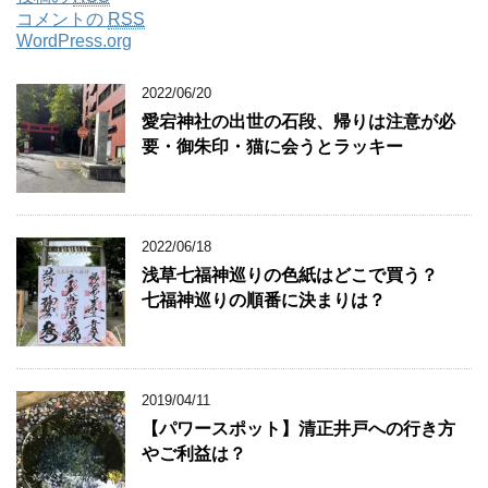
コメントの
RSS
WordPress.org
2022/06/20
愛宕神社の出世の石段、帰りは注意が必
要・御朱印・猫に会うとラッキー
2022/06/18
浅草七福神巡りの色紙はどこで買う？
七福神巡りの順番に決まりは？
2019/04/11
【パワースポット】清正井戸への行き方
やご利益は？