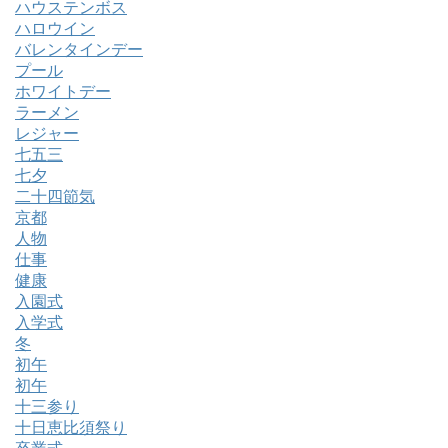
ハウステンボス
ハロウイン
バレンタインデー
プール
ホワイトデー
ラーメン
レジャー
七五三
七夕
二十四節気
京都
人物
仕事
健康
入園式
入学式
冬
初午
初午
十三参り
十日恵比須祭り