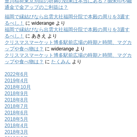
豊川稲荷東京別院の祈祷の効果は本当にある？御朱印や融
ま
す
通金で金アップのご利益は？
)
福岡で縁結びなら出雲大社福岡分院で本殿の周りを3週す
るべし！
に
widerange
より
福岡で縁結びなら出雲大社福岡分院で本殿の周りを3週す
るべし！
に
あきえ
より
クリスマスマーケット博多駅前広場の時期と時間、マグカ
ップや食べ物は？
に
widerange
より
クリスマスマーケット博多駅前広場の時期と時間、マグカ
ップや食べ物は？
に
たくみん
より
2022年6月
2019年4月
2018年10月
2018年9月
2018年8月
2018年7月
2018年6月
2018年5月
2018年4月
2018年3月