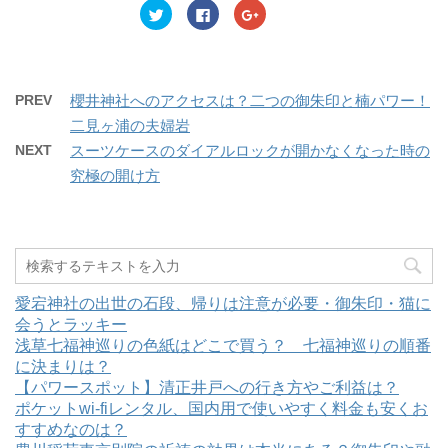
ク
F
ク
リ
a
リ
ッ
c
ッ
ク
e
ク
し
b
し
て
o
て
T
o
G
w
k
o
PREV
櫻井神社へのアクセスは？二つの御朱印と楠パワー！
i
で
o
t
共
g
二見ヶ浦の夫婦岩
t
有
l
e
す
e
NEXT
スーツケースのダイアルロックが開かなくなった時の
r
る
+
で
に
で
究極の開け方
共
は
共
有
ク
有
(
リ
(
新
ッ
新
し
ク
し
い
し
い
ウ
て
ウ
ィ
く
ィ
ン
だ
ン
ド
さ
ド
ウ
い
ウ
愛宕神社の出世の石段、帰りは注意が必要・御朱印・猫に
で
(
で
開
新
開
会うとラッキー
き
し
き
浅草七福神巡りの色紙はどこで買う？ 七福神巡りの順番
ま
い
ま
す
ウ
す
に決まりは？
)
ィ
)
ン
【パワースポット】清正井戸への行き方やご利益は？
ド
ウ
ポケットwi-fiレンタル、国内用で使いやすく料金も安くお
で
すすめなのは？
開
き