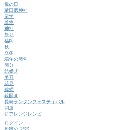
母の日
猿田彦神社
留学
着物
神社
祭り
福岡
秋
立冬
端午の節句
節分
結婚式
美容
花見
葬式
鏡開き
長崎ランタンフェスティバル
開運
餅アレンジレシピ
ログイン
投稿の
RSS