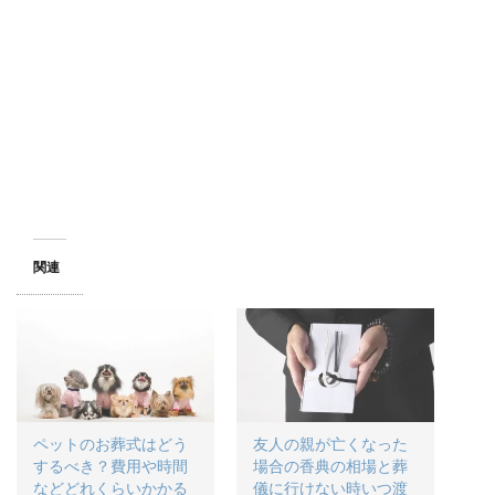
r
る
+
で
に
で
共
は
共
有
ク
有
(
リ
(
新
ッ
新
し
ク
し
い
し
い
ウ
て
ウ
ィ
く
ィ
ン
だ
ン
ド
さ
ド
ウ
い
ウ
で
(
で
開
新
開
き
し
き
ま
い
ま
す
ウ
す
)
ィ
)
ン
関連
ド
ウ
で
開
き
ま
す
)
ペットのお葬式はどう
友人の親が亡くなった
するべき？費用や時間
場合の香典の相場と葬
などどれくらいかかる
儀に行けない時いつ渡