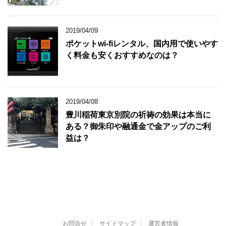
2019/04/09
ポケットwi-fiレンタル、国内用で使いやす
く料金も安くおすすめなのは？
2019/04/08
豊川稲荷東京別院の祈祷の効果は本当に
ある？御朱印や融通金で金アップのご利
益は？
お問合せ
サイトマップ
運営者情報