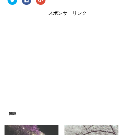
リ
a
リ
ッ
c
ッ
ク
e
ク
スポンサーリンク
し
b
し
て
o
て
T
o
G
w
k
o
i
で
o
t
共
g
t
有
l
e
す
e
r
る
+
で
に
で
共
は
共
有
ク
有
(
リ
(
新
ッ
新
し
ク
し
い
し
い
ウ
て
ウ
ィ
く
ィ
ン
だ
ン
ド
さ
ド
ウ
い
ウ
で
(
で
開
新
開
き
し
き
ま
い
ま
す
ウ
す
)
ィ
)
ン
関連
ド
ウ
で
開
き
ま