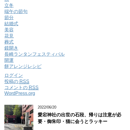
立冬
端午の節句
節分
結婚式
美容
花見
葬式
鏡開き
長崎ランタンフェスティバル
開運
餅アレンジレシピ
ログイン
投稿の
RSS
コメントの
RSS
WordPress.org
2022/06/20
愛宕神社の出世の石段、帰りは注意が必
要・御朱印・猫に会うとラッキー