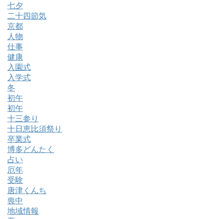
七夕
二十四節気
京都
人物
仕事
健康
入園式
入学式
冬
初午
初午
十三参り
十日恵比須祭り
卒業式
博多どんたく
占い
厄年
受験
唐津くんち
喪中
地域情報