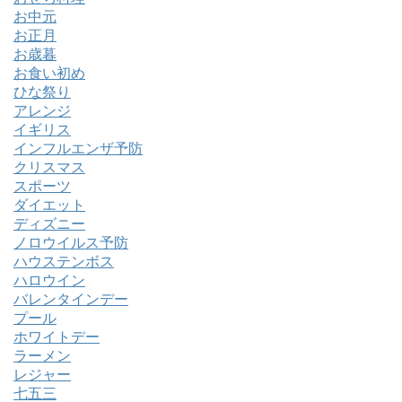
お中元
お正月
お歳暮
お食い初め
ひな祭り
アレンジ
イギリス
インフルエンザ予防
クリスマス
スポーツ
ダイエット
ディズニー
ノロウイルス予防
ハウステンボス
ハロウイン
バレンタインデー
プール
ホワイトデー
ラーメン
レジャー
七五三