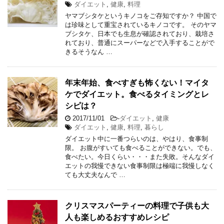
ダイエット
,
健康
,
料理
ヤマブシタケというキノコをご存知ですか？ 中国で
は珍味として重宝されているキノコです。 そのヤマ
ブシタケ、日本でも生息が確認されており、栽培さ
れており、普通にスーパーなどで入手することがで
きるそうなん …
年末年始、食べすぎも怖くない！マイタ
ケでダイエット。食べるタイミングとレ
シピは？
2017/11/01
-
ダイエット
,
健康
ダイエット
,
健康
,
料理
,
暮らし
ダイエット中に一番つらいのは、やはり、食事制
限。 お腹がすいても食べることができない。でも、
食べたい。今日くらい・・・また失敗。そんなダイ
エットの我慢できない食事制限は極端に我慢しなく
ても大丈夫なんで …
クリスマスパーティーの料理で子供も大
人も楽しめるおすすめレシピ