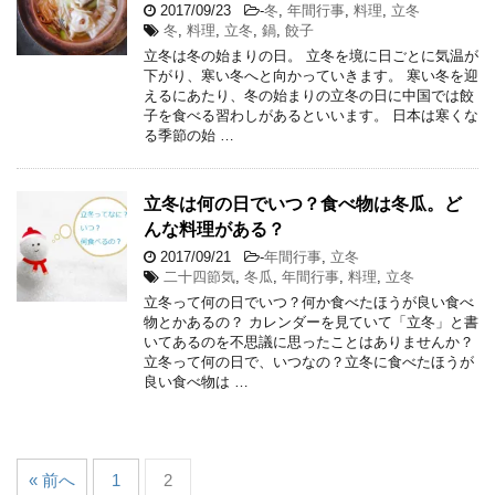
2017/09/23
-
冬
,
年間行事
,
料理
,
立冬
冬
,
料理
,
立冬
,
鍋
,
餃子
立冬は冬の始まりの日。 立冬を境に日ごとに気温が
下がり、寒い冬へと向かっていきます。 寒い冬を迎
えるにあたり、冬の始まりの立冬の日に中国では餃
子を食べる習わしがあるといいます。 日本は寒くな
る季節の始 …
立冬は何の日でいつ？食べ物は冬瓜。ど
んな料理がある？
2017/09/21
-
年間行事
,
立冬
二十四節気
,
冬瓜
,
年間行事
,
料理
,
立冬
立冬って何の日でいつ？何か食べたほうが良い食べ
物とかあるの？ カレンダーを見ていて「立冬」と書
いてあるのを不思議に思ったことはありませんか？
立冬って何の日で、いつなの？立冬に食べたほうが
良い食べ物は …
« 前へ
1
2