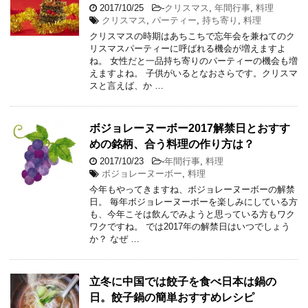
2017/10/25
-
クリスマス
,
年間行事
,
料理
クリスマス
,
パーティー
,
持ち寄り
,
料理
クリスマスの時期はあちこちで忘年会を兼ねてのク
リスマスパーティーに呼ばれる機会が増えますよ
ね。 女性だと一品持ち寄りのパーティーの機会も増
えますよね。 子供がいるとなおさらです。クリスマ
スと言えば、か …
ボジョレーヌーボー2017解禁日とおすす
めの銘柄、合う料理の作り方は？
2017/10/23
-
年間行事
,
料理
ボジョレーヌーボー
,
料理
今年もやってきますね、ボジョレーヌーボーの解禁
日。 毎年ボジョレーヌーボーを楽しみにしている方
も、今年こそは飲んでみようと思っている方もワク
ワクですね。 では2017年の解禁日はいつでしょう
か？ なぜ …
立冬に中国では餃子を食べ日本は鍋の
日。餃子鍋の簡単おすすめレシピ