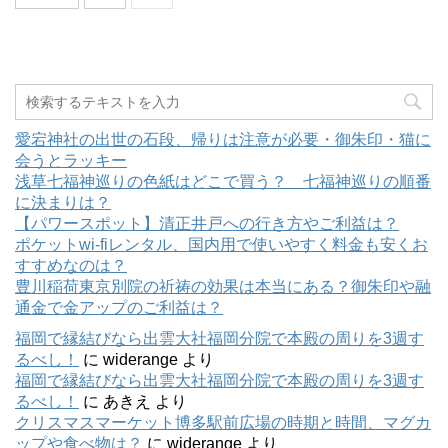
愛宕神社の出世の石段、帰りは注意が必要・御朱印・猫に
会うとラッキー
浅草七福神巡りの色紙はどこで買う？ 七福神巡りの順番
に決まりは？
【パワースポット】清正井戸への行き方やご利益は？
ポケットwi-fiレンタル、国内用で使いやすく料金も安くお
すすめなのは？
豊川稲荷東京別院の祈祷の効果は本当にある？御朱印や融
通金で金アップのご利益は？
福岡で縁結びなら出雲大社福岡分院で本殿の周りを3週す
るべし！
に
widerange
より
福岡で縁結びなら出雲大社福岡分院で本殿の周りを3週す
るべし！
に
あきえ
より
クリスマスマーケット博多駅前広場の時期と時間、マグカ
ップや食べ物は？
に
widerange
より