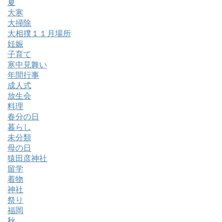
夏
大寒
大掃除
大相撲１１月場所
妊娠
子育て
寒中見舞い
年間行事
成人式
放生会
料理
春分の日
暮らし
未分類
母の日
猿田彦神社
留学
着物
神社
祭り
福岡
秋