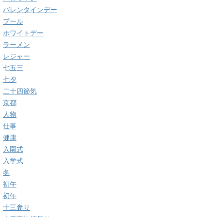
バレンタインデー
プール
ホワイトデー
ラーメン
レジャー
七五三
七夕
二十四節気
京都
人物
仕事
健康
入園式
入学式
冬
初午
初午
十三参り