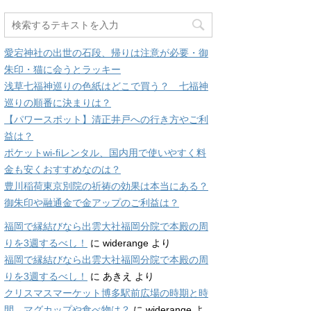
愛宕神社の出世の石段、帰りは注意が必要・御
朱印・猫に会うとラッキー
浅草七福神巡りの色紙はどこで買う？ 七福神
巡りの順番に決まりは？
【パワースポット】清正井戸への行き方やご利
益は？
ポケットwi-fiレンタル、国内用で使いやすく料
金も安くおすすめなのは？
豊川稲荷東京別院の祈祷の効果は本当にある？
御朱印や融通金で金アップのご利益は？
福岡で縁結びなら出雲大社福岡分院で本殿の周
りを3週するべし！
に
widerange
より
福岡で縁結びなら出雲大社福岡分院で本殿の周
りを3週するべし！
に
あきえ
より
クリスマスマーケット博多駅前広場の時期と時
間、マグカップや食べ物は？
に
widerange
よ