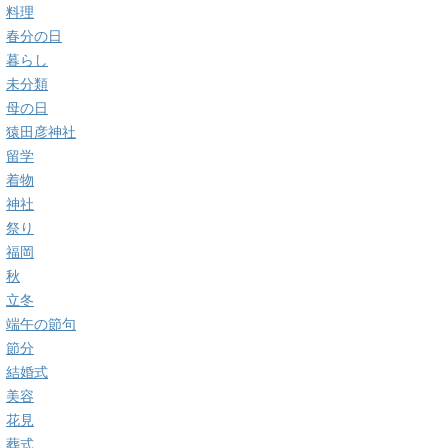
料理
春分の日
暮らし
未分類
母の日
猿田彦神社
留学
着物
神社
祭り
福岡
秋
立冬
端午の節句
節分
結婚式
美容
花見
葬式