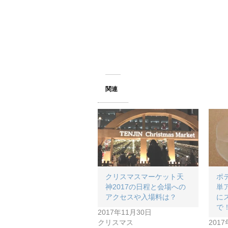
し
ク
し
い
し
い
ウ
て
ウ
ィ
く
ィ
ン
だ
ン
ド
さ
ド
ウ
い
ウ
で
(
で
開
新
開
き
し
き
ま
い
ま
す
ウ
す
)
ィ
)
ン
関連
ド
ウ
で
開
き
ま
す
)
クリスマスマーケット天
ポ
神2017の日程と会場への
単
アクセスや入場料は？
に
で
2017年11月30日
クリスマス
201