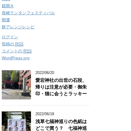
鏡開き
長崎ランタンフェスティバル
開運
餅アレンジレシピ
ログイン
投稿の
RSS
コメントの
RSS
WordPress.org
2022/06/20
愛宕神社の出世の石段、
帰りは注意が必要・御朱
印・猫に会うとラッキー
2022/06/18
浅草七福神巡りの色紙は
どこで買う？ 七福神巡