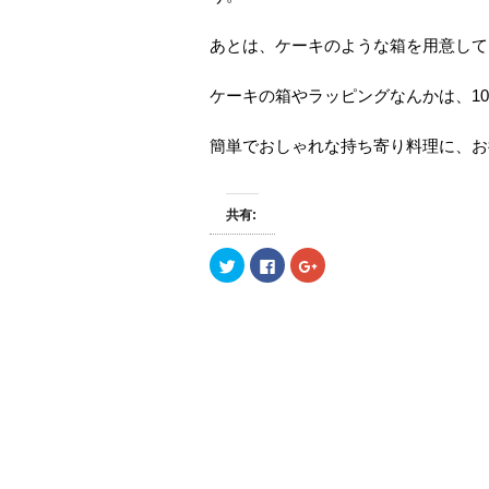
あとは、ケーキのような箱を用意して
ケーキの箱やラッピングなんかは、1
簡単でおしゃれな持ち寄り料理に、お
共有:
ク
F
ク
リ
a
リ
ッ
c
ッ
ク
e
ク
し
b
し
て
o
て
T
o
G
w
k
o
i
で
o
t
共
g
t
有
l
e
す
e
r
る
+
で
に
で
共
は
共
有
ク
有
(
リ
(
新
ッ
新