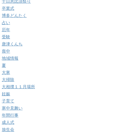
十日恵比須祭り
卒業式
博多どんたく
占い
厄年
受験
唐津くんち
喪中
地域情報
夏
大寒
大掃除
大相撲１１月場所
妊娠
子育て
寒中見舞い
年間行事
成人式
放生会