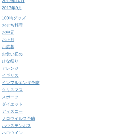
2017年10月
2017年9月
100均グッズ
おせち料理
お中元
お正月
お歳暮
お食い初め
ひな祭り
アレンジ
イギリス
インフルエンザ予防
クリスマス
スポーツ
ダイエット
ディズニー
ノロウイルス予防
ハウステンボス
ハロウイン