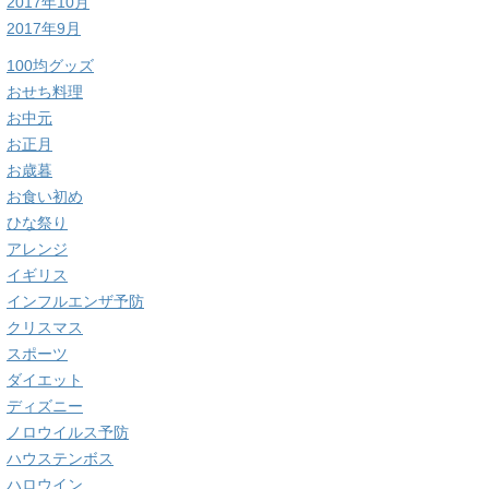
2017年10月
2017年9月
100均グッズ
おせち料理
お中元
お正月
お歳暮
お食い初め
ひな祭り
アレンジ
イギリス
インフルエンザ予防
クリスマス
スポーツ
ダイエット
ディズニー
ノロウイルス予防
ハウステンボス
ハロウイン