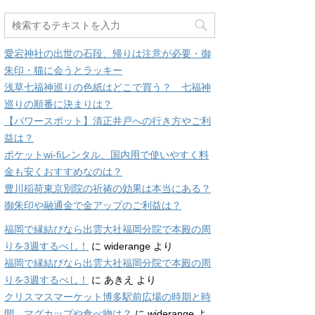
愛宕神社の出世の石段、帰りは注意が必要・御
朱印・猫に会うとラッキー
浅草七福神巡りの色紙はどこで買う？ 七福神
巡りの順番に決まりは？
【パワースポット】清正井戸への行き方やご利
益は？
ポケットwi-fiレンタル、国内用で使いやすく料
金も安くおすすめなのは？
豊川稲荷東京別院の祈祷の効果は本当にある？
御朱印や融通金で金アップのご利益は？
福岡で縁結びなら出雲大社福岡分院で本殿の周
りを3週するべし！
に
widerange
より
福岡で縁結びなら出雲大社福岡分院で本殿の周
りを3週するべし！
に
あきえ
より
クリスマスマーケット博多駅前広場の時期と時
間、マグカップや食べ物は？
に
widerange
よ