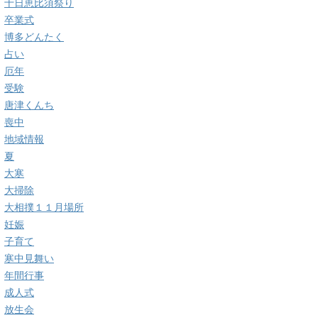
十日恵比須祭り
卒業式
博多どんたく
占い
厄年
受験
唐津くんち
喪中
地域情報
夏
大寒
大掃除
大相撲１１月場所
妊娠
子育て
寒中見舞い
年間行事
成人式
放生会