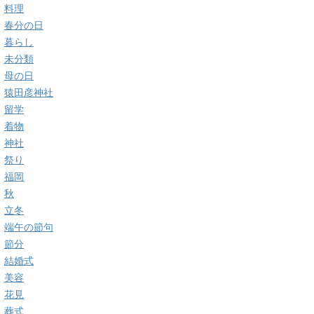
料理
春分の日
暮らし
未分類
母の日
猿田彦神社
留学
着物
神社
祭り
福岡
秋
立冬
端午の節句
節分
結婚式
美容
花見
葬式