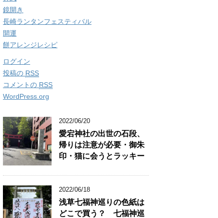
鏡開き
長崎ランタンフェスティバル
開運
餅アレンジレシピ
ログイン
投稿の
RSS
コメントの
RSS
WordPress.org
2022/06/20
愛宕神社の出世の石段、
帰りは注意が必要・御朱
印・猫に会うとラッキー
2022/06/18
浅草七福神巡りの色紙は
どこで買う？ 七福神巡