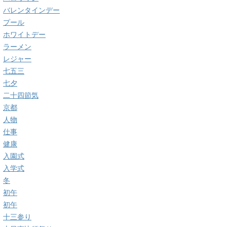
バレンタインデー
プール
ホワイトデー
ラーメン
レジャー
七五三
七夕
二十四節気
京都
人物
仕事
健康
入園式
入学式
冬
初午
初午
十三参り