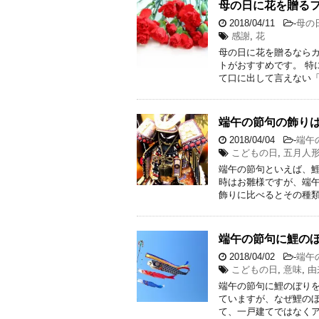
母の日に花を贈る
2018/04/11
-
母の
感謝
,
花
母の日に花を贈るなら
トがおすすめです。 特
て口に出して言えない「
端午の節句の飾り
2018/04/04
-
端午
こどもの日
,
五月人
端午の節句といえば、
時はお雛様ですが、端午
飾りに比べるとその種類
端午の節句に鯉の
2018/04/02
-
端午
こどもの日
,
意味
,
由
端午の節句に鯉のぼりを
ていますが、なぜ鯉の
て、一戸建てではなくア