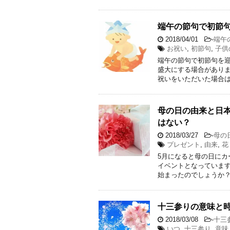
端午の節句で初節
2018/04/01
-
端午
お祝い
,
初節句
,
子供
端午の節句で初節句を
盛大にする場合がありま
祝いをいただいた場合は
母の日の由来と日
はない？
2018/03/27
-
母の
プレゼント
,
由来
,
花
5月になると母の日に
イベントとなっています
始まったのでしょうか？
十三参りの意味と時
2018/03/08
-
十三
いつ
,
十三参り
,
意味