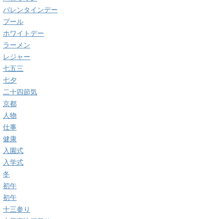
バレンタインデー
プール
ホワイトデー
ラーメン
レジャー
七五三
七夕
二十四節気
京都
人物
仕事
健康
入園式
入学式
冬
初午
初午
十三参り