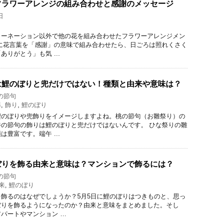
フラワーアレンジの組み合わせと感謝のメッセージ
日
カーネーション以外で他の花を組み合わせたフラワーアレンジメン
に花言葉を「感謝」の意味で組み合わせたら、日ごろは照れくさく
ありがとう」も気 …
は鯉のぼりと兜だけではない！種類と由来や意味は？
の節句
形
,
飾り
,
鯉のぼり
鯉のぼりや兜飾りをイメージしますよね。桃の節句（お雛祭り）の
の節句の飾りは鯉のぼりと兜だけではないんです。 ひな祭りの雛
は豊富です。端午 …
ぼりを飾る由来と意味は？マンションで飾るには？
の節句
来
,
鯉のぼり
飾るのはなぜでしょうか？5月5日に鯉のぼりはつきものと、思っ
ぼりを飾るようになったのか？由来と意味をまとめました。そし
パートやマンション …