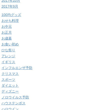
2017年10月
2017年9月
100均グッズ
おせち料理
お中元
お正月
お歳暮
お食い初め
ひな祭り
アレンジ
イギリス
インフルエンザ予防
クリスマス
スポーツ
ダイエット
ディズニー
ノロウイルス予防
ハウステンボス
ハロウイン