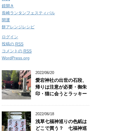
鏡開き
長崎ランタンフェスティバル
開運
餅アレンジレシピ
ログイン
投稿の
RSS
コメントの
RSS
WordPress.org
2022/06/20
愛宕神社の出世の石段、
帰りは注意が必要・御朱
印・猫に会うとラッキー
2022/06/18
浅草七福神巡りの色紙は
どこで買う？ 七福神巡