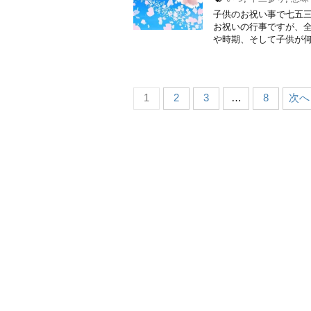
子供のお祝い事で七五三
お祝いの行事ですが、
や時期、そして子供が何
1
2
3
…
8
次へ 