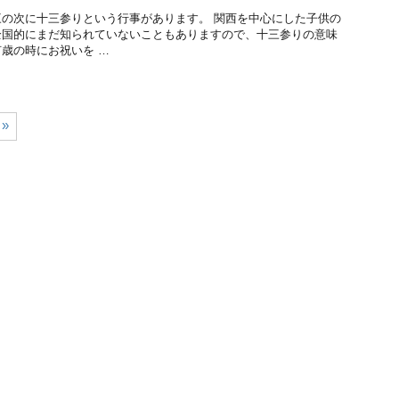
の次に十三参りという行事があります。 関西を中心にした子供の
全国的にまだ知られていないこともありますので、十三参りの意味
歳の時にお祝いを …
»