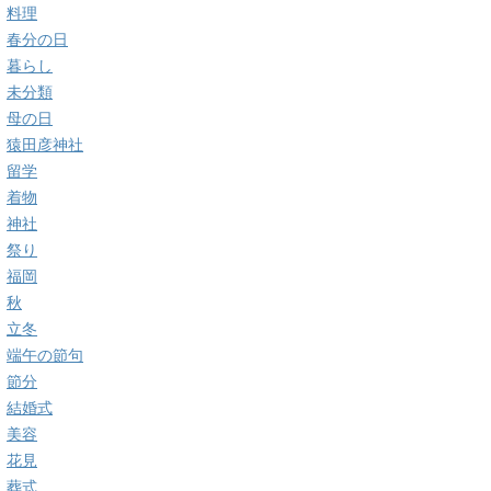
料理
春分の日
暮らし
未分類
母の日
猿田彦神社
留学
着物
神社
祭り
福岡
秋
立冬
端午の節句
節分
結婚式
美容
花見
葬式