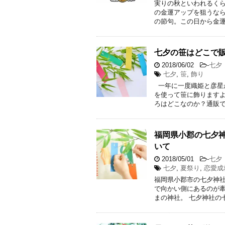
実りの秋といわれるくら
の金運アップを狙うなら
の節句。この日から金運
七夕の笹はどこで
2018/06/02
-
七夕
七夕
,
笹
,
飾り
一年に一度織姫と彦星
を使って笹に飾りますよ
ろはどこなのか？通販で
福岡県小郡の七夕
いて
2018/05/01
-
七夕
七夕
,
夏祭り
,
恋愛成
福岡県小郡市の七夕神社
で向かい側にあるのが
まの神社。 七夕神社の