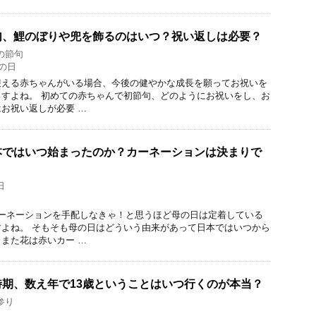
句、鯉のぼりや兜を飾るのはいつ？祝い返しは必要？
の節句
の日
迎える赤ちゃんがいる場合、今後の健やかな成長を願ってお祝いを
すよね。 初めての赤ちゃんで初節句、どのようにお祝いをし、お
お祝い返しが必要 …
本ではいつ始まったのか？カーネーションは決まりで
日
カーネーションを手配しなきゃ！と思うほど母の日は定着している
よね。 そもそも母の日はどういう由来があって日本ではいつから
また花は赤いカー …
期、数え年で13歳ということはいつ行くのが本当？
参り