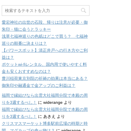
愛宕神社の出世の石段、帰りは注意が必要・御
朱印・猫に会うとラッキー
浅草七福神巡りの色紙はどこで買う？ 七福神
巡りの順番に決まりは？
【パワースポット】清正井戸への行き方やご利
益は？
ポケットwi-fiレンタル、国内用で使いやすく料
金も安くおすすめなのは？
豊川稲荷東京別院の祈祷の効果は本当にある？
御朱印や融通金で金アップのご利益は？
福岡で縁結びなら出雲大社福岡分院で本殿の周
りを3週するべし！
に
widerange
より
福岡で縁結びなら出雲大社福岡分院で本殿の周
りを3週するべし！
に
あきえ
より
クリスマスマーケット博多駅前広場の時期と時
間、マグカップや食べ物は？
に
widerange
よ