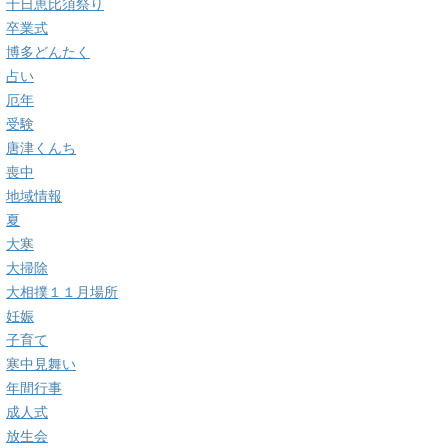
十日恵比須祭り
卒業式
博多どんたく
占い
厄年
受験
唐津くんち
喪中
地域情報
夏
大寒
大掃除
大相撲１１月場所
妊娠
子育て
寒中見舞い
年間行事
成人式
放生会