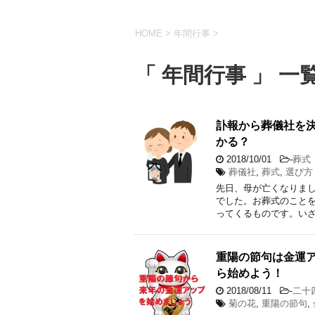
HOME
>
年間行事
>
「 年間行事 」 一
訃報から葬儀社を
かる？
2018/10/01
-
葬式
葬儀社
,
葬式
,
選び方
先日、母が亡くなりま
でした。お葬式のこと
ってくるものです。いざ
重陽の節句は金運ア
ら始めよう！
2018/08/11
-
二十
菊の花
,
重陽の節句
,