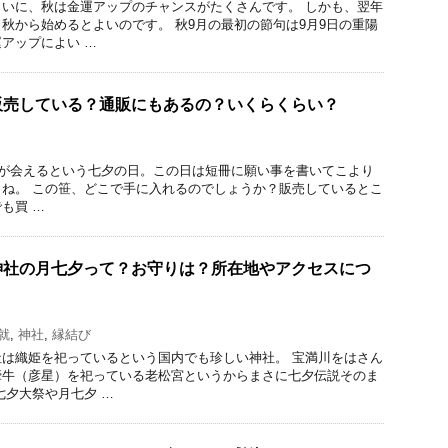
いに、秋は金運アップのチャンスがたくさんです。 しかも、翌年
秋から始めるとよいのです。 秋9月の最初の節句は9月9日の重陽
アップによい …
販売している？通販にもあるの？いくらくらい？
が会えるという七夕の日。この日は短冊に願い事を書いてこより
ね。 この笹、どこで手に入れるのでしょうか？販売しているとこ
も買 …
神社の月七夕って？お守りは？所在地やアクセスにつ
就
,
神社
,
縁結び
は織姫を祀っているという国内でも珍しい神社。 宝満川をはさん
牽牛（彦星）を祀っている老松宮というからまさに七夕伝説そのま
七夕大祭や月七夕 …