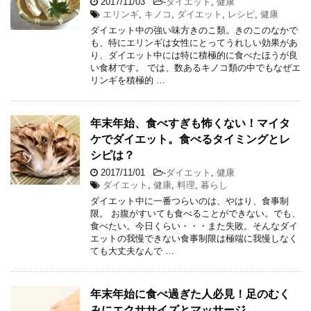
2017/11/03
-
ダイエット
,
健康
エリンギ
,
キノコ
,
ダイエット
,
レシピ
,
健康
ダイエット中の強い味方きのこ類。きのこのなかで
も、特にエリンギは女性にとってうれしい効果があ
り、ダイエット中には特に積極的に食べたほうが良
い食材です。 では、数あるキノコ類の中でもなぜエ
リンギを積極的 …
年末年始、食べすぎも怖くない！マイタ
ケでダイエット。食べるタイミングとレ
シピは？
2017/11/01
-
ダイエット
,
健康
ダイエット
,
健康
,
料理
,
暮らし
ダイエット中に一番つらいのは、やはり、食事制
限。 お腹がすいても食べることができない。でも、
食べたい。今日くらい・・・また失敗。そんなダイ
エットの我慢できない食事制限は極端に我慢しなく
ても大丈夫なんで …
年末年始に食べ過ぎた人必見！足のむく
みにエクササイズとマッサージ