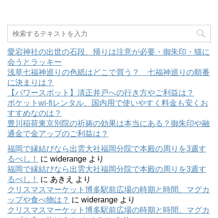
愛宕神社の出世の石段、帰りは注意が必要・御朱印・猫に
会うとラッキー
浅草七福神巡りの色紙はどこで買う？ 七福神巡りの順番
に決まりは？
【パワースポット】清正井戸への行き方やご利益は？
ポケットwi-fiレンタル、国内用で使いやすく料金も安くお
すすめなのは？
豊川稲荷東京別院の祈祷の効果は本当にある？御朱印や融
通金で金アップのご利益は？
福岡で縁結びなら出雲大社福岡分院で本殿の周りを3週す
るべし！
に
widerange
より
福岡で縁結びなら出雲大社福岡分院で本殿の周りを3週す
るべし！
に
あきえ
より
クリスマスマーケット博多駅前広場の時期と時間、マグカ
ップや食べ物は？
に
widerange
より
クリスマスマーケット博多駅前広場の時期と時間、マグカ