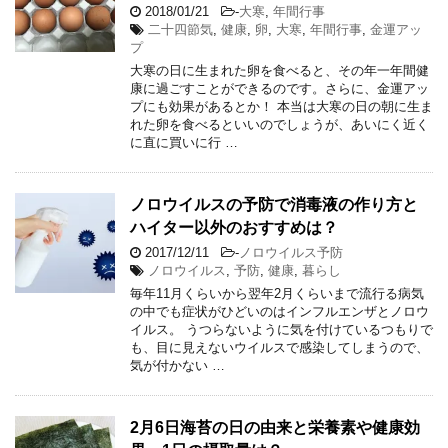
2018/01/21
-
大寒
,
年間行事
二十四節気
,
健康
,
卵
,
大寒
,
年間行事
,
金運アッ
プ
大寒の日に生まれた卵を食べると、その年一年間健
康に過ごすことができるのです。さらに、金運アッ
プにも効果があるとか！ 本当は大寒の日の朝に生ま
れた卵を食べるといいのでしょうが、あいにく近く
に直に買いに行 …
ノロウイルスの予防で消毒液の作り方と
ハイター以外のおすすめは？
2017/12/11
-
ノロウイルス予防
ノロウイルス
,
予防
,
健康
,
暮らし
毎年11月くらいから翌年2月くらいまで流行る病気
の中でも症状がひどいのはインフルエンザとノロウ
イルス。 うつらないように気を付けているつもりで
も、目に見えないウイルスで感染してしまうので、
気が付かない …
2月6日海苔の日の由来と栄養素や健康効