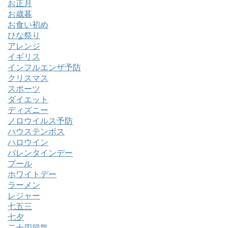
お正月
お歳暮
お食い初め
ひな祭り
アレンジ
イギリス
インフルエンザ予防
クリスマス
スポーツ
ダイエット
ディズニー
ノロウイルス予防
ハウステンボス
ハロウイン
バレンタインデー
プール
ホワイトデー
ラーメン
レジャー
七五三
七夕
二十四節気