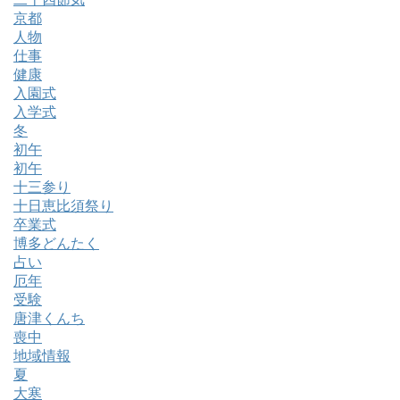
京都
人物
仕事
健康
入園式
入学式
冬
初午
初午
十三参り
十日恵比須祭り
卒業式
博多どんたく
占い
厄年
受験
唐津くんち
喪中
地域情報
夏
大寒