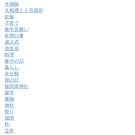
大掃除
大相撲１１月場所
妊娠
子育て
寒中見舞い
年間行事
成人式
放生会
料理
春分の日
暮らし
未分類
母の日
猿田彦神社
留学
着物
神社
祭り
福岡
秋
立冬