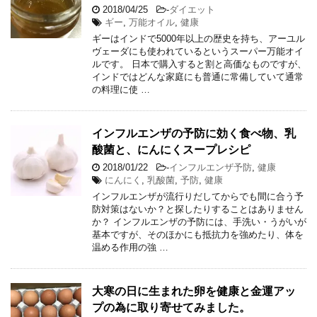
2018/04/25
-
ダイエット
ギー
,
万能オイル
,
健康
ギーはインドで5000年以上の歴史を持ち、アーユル
ヴェーダにも使われているというスーパー万能オイ
ルです。 日本で購入すると割と高価なものですが、
インドではどんな家庭にも普通に常備していて通常
の料理に使 …
インフルエンザの予防に効く食べ物、乳
酸菌と、にんにくスープレシピ
2018/01/22
-
インフルエンザ予防
,
健康
にんにく
,
乳酸菌
,
予防
,
健康
インフルエンザが流行りだしてからでも間に合う予
防対策はないか？と探したりすることはありません
か？ インフルエンザの予防には、手洗い・うがいが
基本ですが、そのほかにも抵抗力を強めたり、体を
温める作用の強 …
大寒の日に生まれた卵を健康と金運アッ
プの為に取り寄せてみました。