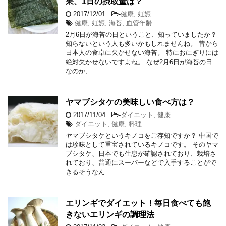
果、1日の摂取量は？
2017/12/01
-
健康
,
妊娠
健康
,
妊娠
,
海苔
,
血管年齢
2月6日が海苔の日ということ、知っていましたか？
知らないという人も多いかもしれませんね。 昔から
日本人の食卓に欠かせない海苔。 特におにぎりには
絶対欠かせないですよね。 なぜ2月6日が海苔の日
なのか、 …
ヤマブシタケの美味しい食べ方は？
2017/11/04
-
ダイエット
,
健康
ダイエット
,
健康
,
料理
ヤマブシタケというキノコをご存知ですか？ 中国で
は珍味として重宝されているキノコです。 そのヤマ
ブシタケ、日本でも生息が確認されており、栽培さ
れており、普通にスーパーなどで入手することがで
きるそうなん …
エリンギでダイエット！毎日食べても飽
きないエリンギの調理法