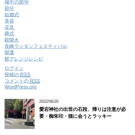
端午の節句
節分
結婚式
美容
花見
葬式
鏡開き
長崎ランタンフェスティバル
開運
餅アレンジレシピ
ログイン
投稿の
RSS
コメントの
RSS
WordPress.org
2022/06/20
愛宕神社の出世の石段、帰りは注意が必
要・御朱印・猫に会うとラッキー