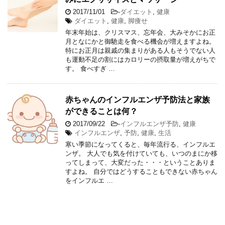
2017/11/01
-
ダイエット
,
健康
ダイエット
,
健康
,
脚痩せ
年末年始は、クリスマス、忘年会、大みそかにお正
月となにかと御馳走を食べる機会が増えますよね。
特にお正月は親戚の集まりがある人もそうでない人
も運動不足の割にはカロリーの摂取量が増えがちで
す。 食べすぎ …
赤ちゃんのインフルエンザ予防法と家族
ができることは何？
2017/09/22
-
インフルエンザ予防
,
健康
インフルエンザ
,
予防
,
健康
,
生活
寒い季節になってくると、毎年流行る、インフルエ
ンザ。 大人でも気を付けていても、いつのまにか移
ってしまって、大変だった・・・ということありま
すよね。 自分ではどうすることもできない赤ちゃん
をインフルエ …